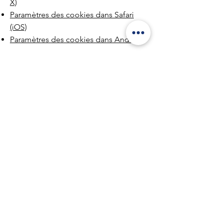
X)
Paramètres des cookies dans Safari
(iOS)
Paramètres des cookies dans Android
Pour refuser et empêcher que vos
données soient utilisées par Google
Analytics sur tous les sites Web,
consultez les instructions suivantes :
https://tools.google.com/dlpage/gao
ptout?hl=fr
Il se peut que nous modifiions cette
politique en matière de cookies. Nous
vous encourageons à consulter
régulièrement cette page pour obtenir
les dernières informations sur les