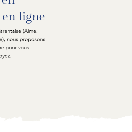
 en
 en ligne
arentaise (Aime,
ce), nous proposons
ne pour vous
oyez.