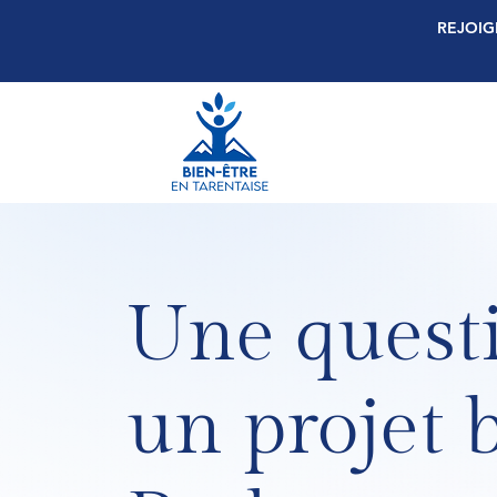
REJOIG
Une questi
un projet b